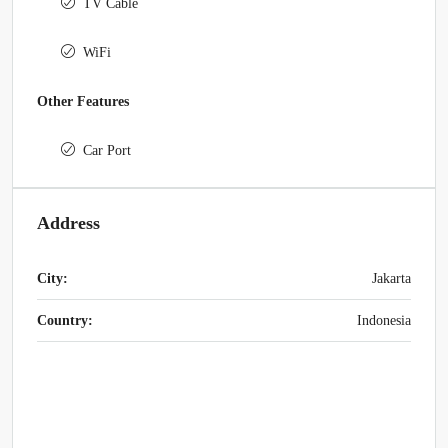
TV Cable
WiFi
Other Features
Car Port
Address
City:
Jakarta
Country:
Indonesia