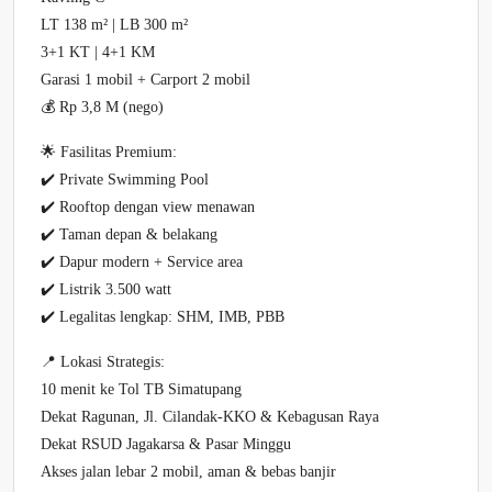
LT 138 m² | LB 300 m²
3+1 KT | 4+1 KM
Garasi 1 mobil + Carport 2 mobil
💰 Rp 3,8 M (nego)
🌟 Fasilitas Premium:
✔️ Private Swimming Pool
✔️ Rooftop dengan view menawan
✔️ Taman depan & belakang
✔️ Dapur modern + Service area
✔️ Listrik 3.500 watt
✔️ Legalitas lengkap: SHM, IMB, PBB
📍 Lokasi Strategis:
10 menit ke Tol TB Simatupang
Dekat Ragunan, Jl. Cilandak-KKO & Kebagusan Raya
Dekat RSUD Jagakarsa & Pasar Minggu
Akses jalan lebar 2 mobil, aman & bebas banjir