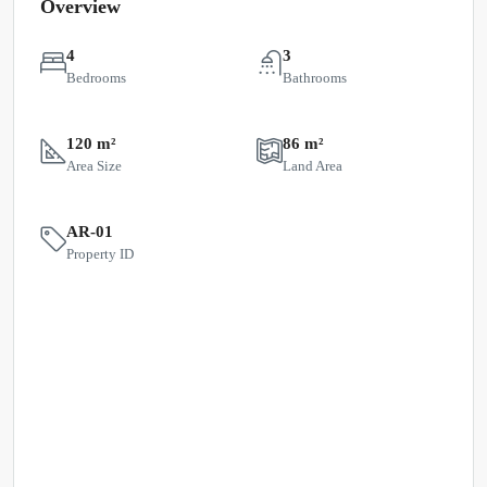
Overview
4
3
Bedrooms
Bathrooms
120 m²
86 m²
Area Size
Land Area
AR-01
Property ID