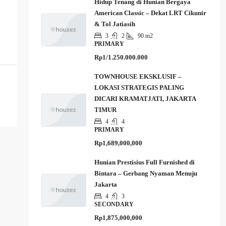
Hidup Tenang di Hunian Bergaya
American Classic – Dekat LRT Cikunir
& Tol Jatiasih
3
2
90 m2
PRIMARY
Rp1/1.250.000.000
TOWNHOUSE EKSKLUSIF –
LOKASI STRATEGIS PALING
DICARI KRAMATJATI, JAKARTA
TIMUR
4
4
PRIMARY
Rp1,689,000,000
Hunian Prestisius Full Furnished di
Bintara – Gerbang Nyaman Menuju
Jakarta
4
3
SECONDARY
Rp1,875,000,000